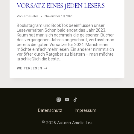
VORSATZ EINES JEDEN LESERS
Von
amelielea
November 19, 2023
Bookstagram und BookTok beeinflussen unser
Leseverhalten Schon bald endet das Jahr 2023.
Kaum hat man sich nochmals die gelesenen Bücher
des vergangenen Jahres angeschaut, verfasst man
bereits die guten Vorsätze für 2024. Manch einer
möchte einfach mehr lesen. Ein anderer nimmt sich
vor öfter durch Ratgeber zu blättern – man möchte
ja schließlich die beste…
LESELISTE
WEITERLESEN
ABBAUEN
–
DER
VORSATZ
EINES
JEDEN
LESERS
Datenschutz
Impressum
© 2026 Autorin Amelie Lea